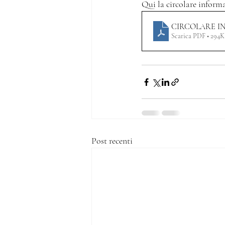
Qui la circolare informa
CIRCOLARE I
Scarica PDF • 294
Post recenti