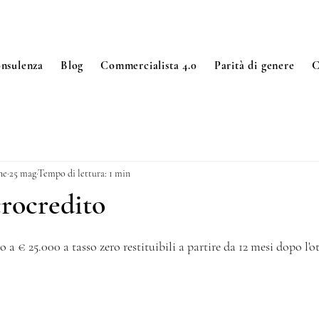
nsulenza
Blog
Commercialista 4.0
Parità di genere
C
ne
25 mag
Tempo di lettura: 1 min
rocredito
 su 5.
 a € 25.000 a tasso zero restituibili a partire da 12 mesi dopo l'o