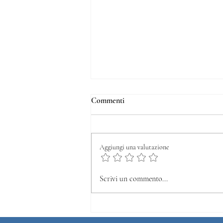
Commenti
Aggiungi una valutazione
Bando Microcredito
Scrivi un commento...