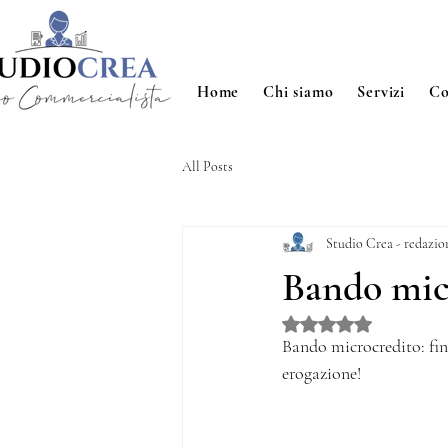
Home
Chi siamo
Servizi
Co
All Posts
Studio Crea - redazio
Bando mic
Valutazione NaN stelle
Bando microcredito: fino
erogazione! 