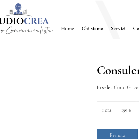
Home
Chi siamo
Servizi
Co
Consulen
In sede - Corso Giaco
199
euro
1 ora
1
199 €
o
r
Prenota