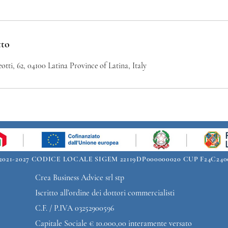
tto
ti, 62, 04100 Latina Province of Latina, Italy
 2021-2027 CODICE LOCALE SIGEM 22119DP000000020 CUP F24C240
Crea Business Advice srl stp
Iscritto all’ordine dei dottori commercialisti
C.F. / P.IVA 03252900596
Capitale Sociale € 10.000,00 interamente versato