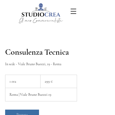
Consulenza Tecnica
In sede - Viale Bruno Buozzi, 19 - Roma
299
euro
1 ora
1
299 €
o
r
Roma | Viale Bruno Buozzi 19
Prenota