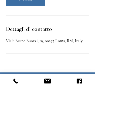
Dettagli di contatto
Viale Bruno Buozzi, 19, 00197 Roma, RM, Italy
PR FSE+
2021-2027
CODICE LOCALE SIGEM
22119DP000000020 CUP F24C24000000009
Crea Business Advice srl stp
Iscritto all’ordine dei dottori commercialisti
C.F. / P.IVA
03252900596