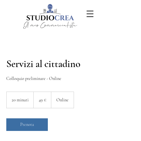
Servizi al cittadino
Colloquio preliminare - Online
49
euro
20 minuti
2
49 €
Online
0
m
i
n
Prenota
u
t